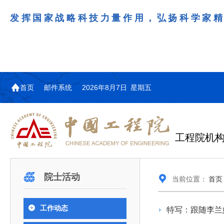
发挥国家战略科技力量作用，弘扬科学家
首页
邮件系统
2026年8月7日 星期五
工程院机
机构图
院士名单
院领导
咨询工作简介
学术研讨
工作动态
教育委员会简介
国际交流与合作动态
更多
更多
更多
更多
院士活动
当前位置：
首页
中国工程院教育委员会以习近平新时代中国特
江西研究院组织召开省校产
第29届中日韩工程院圆桌会
978
学部院士名单
人
医药卫生学部学术报告会在京举行
学研合作交流会
议在首尔召开
色社会主义思想为指导，深入贯彻落实党的二十大
全体院士名单
机械与运载工程学部
工作动态
特写：跟随李兰
为深入贯彻落实习近平总书记在国家科
7月9日，中国工程科技发展战略
2026年7月23日，第29届中日韩
和二十届历次全会精神，按照全国教育大会和中央
信息与电子工程学部
奖励大会、两院院士大会、中国科协第
江西研究院（以下简称“江西研
工程院圆桌会议在韩国首尔成功