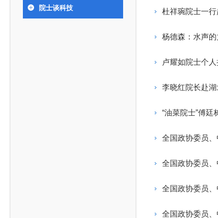
393
人才工作会议有关部署要求，切实履行教育委员会
中国工程院是中国工程科学技术界最高荣誉
人
全国代表大会上的重要讲话精神，充分
究院”）联合江西省科技成果转
举行。本届会议由韩国工程院轮
院士谈科技
化工、冶金与材料工程学部
杜祥琬院士一行
院长-张玉
各项职能，发挥工程教育领域国家高端智库作用，
术引领作用，2026年7月10日下午，
移转化中心，组织江西省相关地
值主办，三国工程院院士及代表
资深院士名单
性、咨询性学术机构。组织院士开展战略咨询研
能源与矿业工程学部
院医药卫生学部学术报告会在北京会议
市、企业赴京与北京化工大学举
100余人现场参会。韩国工程院
2026-08-03
2026-04-11
2026
2026年中国工程科技论坛在京举行
中国工程院副院长邓秀新调研云南研究院
“非排他性国际材料与试验标准协作机制研究” 国际合作战略咨询项目启动会在京召开
为一体推进教育科技人才发展，统筹建设教育强
究，为国家决策提供支撑服务是中国工程院的主要
行。6位院士做报告，50余位院士参
办产学研合作交流会。北京化工
国际关系委员会主席朴宰佑院
杨德森：水声的
土木、水利与建筑工程学部
7
国、科技强国、人才强国提供支撑。主要任务有：
职能和中心工作之一。
人
会。
大学党委常委、副校长许海军，
士、中国工程院国际合作局副局
环境与轻纺工程学部
2026-03-26
2026-07-27
2026
“中欧农业绿色科技合作战略研究” 国际合作战略咨询项目启动会在京召开
中国工程院2026年地方研究院咨询项目管理工作培训会召开
健康中国与生物医药工程创新研讨会暨第五届中医药高质量发展大会在天津召开
江西省科学院党组成员、副院长
长（主持工作）丁宁、日本工程
香港院士名单
一是贯彻落实习近平总书记重要指示批示精神
党的二十大提出，完善国家科技创新体系，强
卢耀如院士个人捐
章国勇，江西研究院副院长邹慧
院原副院长原山优子致开幕辞。
农业学部
和其他中央领导同志有关批示要求，围绕党中央决
化科技战略咨询，提升国家创新体系整体效能。中
出席会议。
2026-03-24
2026-07-20
2026
中国工程院外籍院士参加第十八次院士大会系列活动
山西省人民政府 中国工程院合作委员会第一次会议在太原召开
第十五届化工、冶金与材料工程学术会议在广州召开
医药卫生学部
3
策部署，充分发挥高端智库作用，组织院士、专家
人
国工程院以习近平新时代中国特色社会主义思想为
李晓红院长赴湖
副院长-陈建
工程管理学部(85人,其中79 人为跨学
台湾院士名单
开展与工程教育（包括工、农、医科）有关的咨询
2026-03-04
2026-05-03
2026
香港工程师学会交流团访问我院
中国工程院第四届科技合作委员会第四次会议在京召开
中国工程院工程科技学术研讨会——细胞治疗学术会议在京召开
指导，按照党中央、国务院战略部署，坚持“服务决
研究，为党和国家决策提出咨询意见和建议。
“油菜院士”傅
策、适度超前”，坚持以科学咨询支撑科学决策，坚
二是加强同教育界、产业界和科技界的联系，
持“顶天立地”，积极推进国家工程科技思想库建设和
全国政协委员、
促进工程教育与经济建设紧密结合，促进工程技术
国家高端智库建设试点工作，为提升我国科技创新
人才的合理使用与科学管理。
能力、强化关键核心技术攻关、加快建设创新型国
全国政协委员、
三是积极推动我国继续工程教育的发展及其体
家、支撑经济社会高质量发展、实现中华民族伟大
系的建立和完善，促进院校工程教育与继续工程教
复兴的中国梦，提供科技智力支撑。
全国政协委员、
育有机结合。
中国工程院组织开展的战略咨询研究，主要结
四是加强工程教育的学术研究、宣传和科普工
合国民经济和社会发展规划、计划，组织研究工程
全国政协委员、