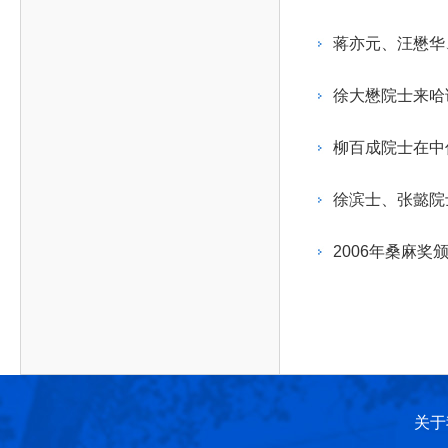
作，提高工程教育和工程科技在国民意识中的地
科学技术领域的重大、关键性问题，接受政府、地
位。
方、行业等的委托，对重大工程科学技术发展规
蒋亦元、汪懋华
划、计划、方案及其实施等提供咨询意见。
徐大懋院士来哈
柳百成院士在中
徐滨士、张懿院
2006年桑麻奖
关于