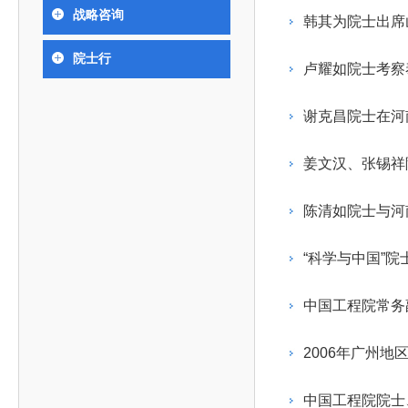
393
人才工作会议有关部署要求，切实履行教育委员会
中国工程院是中国工程科学技术界最高荣誉
人
全国代表大会上的重要讲话精神，充分
究院”）联合江西省科技成果转
举行。本届会议由韩国工程院轮
战略咨询
化工、冶金与材料工程学部
韩其为院士出席
院长-张玉
各项职能，发挥工程教育领域国家高端智库作用，
术引领作用，2026年7月10日下午，
移转化中心，组织江西省相关地
值主办，三国工程院院士及代表
资深院士名单
性、咨询性学术机构。组织院士开展战略咨询研
能源与矿业工程学部
院医药卫生学部学术报告会在北京会议
市、企业赴京与北京化工大学举
100余人现场参会。韩国工程院
2026-08-03
2026-04-11
2026
2026年中国工程科技论坛在京举行
中国工程院副院长邓秀新调研云南研究院
“非排他性国际材料与试验标准协作机制研究” 国际合作战略咨询项目启动会在京召开
为一体推进教育科技人才发展，统筹建设教育强
院士行
究，为国家决策提供支撑服务是中国工程院的主要
行。6位院士做报告，50余位院士参
办产学研合作交流会。北京化工
国际关系委员会主席朴宰佑院
卢耀如院士考察
土木、水利与建筑工程学部
7
国、科技强国、人才强国提供支撑。主要任务有：
职能和中心工作之一。
人
会。
大学党委常委、副校长许海军，
士、中国工程院国际合作局副局
环境与轻纺工程学部
2026-03-26
2026-07-27
2026
“中欧农业绿色科技合作战略研究” 国际合作战略咨询项目启动会在京召开
中国工程院2026年地方研究院咨询项目管理工作培训会召开
健康中国与生物医药工程创新研讨会暨第五届中医药高质量发展大会在天津召开
江西省科学院党组成员、副院长
长（主持工作）丁宁、日本工程
香港院士名单
一是贯彻落实习近平总书记重要指示批示精神
党的二十大提出，完善国家科技创新体系，强
谢克昌院士在河
章国勇，江西研究院副院长邹慧
院原副院长原山优子致开幕辞。
农业学部
和其他中央领导同志有关批示要求，围绕党中央决
化科技战略咨询，提升国家创新体系整体效能。中
出席会议。
2026-03-24
2026-07-20
2026
中国工程院外籍院士参加第十八次院士大会系列活动
山西省人民政府 中国工程院合作委员会第一次会议在太原召开
第十五届化工、冶金与材料工程学术会议在广州召开
医药卫生学部
3
策部署，充分发挥高端智库作用，组织院士、专家
人
国工程院以习近平新时代中国特色社会主义思想为
姜文汉、张锡祥
副院长-陈建
工程管理学部(85人,其中79 人为跨学
台湾院士名单
开展与工程教育（包括工、农、医科）有关的咨询
2026-03-04
2026-05-03
2026
香港工程师学会交流团访问我院
中国工程院第四届科技合作委员会第四次会议在京召开
中国工程院工程科技学术研讨会——细胞治疗学术会议在京召开
指导，按照党中央、国务院战略部署，坚持“服务决
研究，为党和国家决策提出咨询意见和建议。
陈清如院士与河
策、适度超前”，坚持以科学咨询支撑科学决策，坚
二是加强同教育界、产业界和科技界的联系，
持“顶天立地”，积极推进国家工程科技思想库建设和
“科学与中国”
促进工程教育与经济建设紧密结合，促进工程技术
国家高端智库建设试点工作，为提升我国科技创新
人才的合理使用与科学管理。
能力、强化关键核心技术攻关、加快建设创新型国
中国工程院常务
三是积极推动我国继续工程教育的发展及其体
家、支撑经济社会高质量发展、实现中华民族伟大
系的建立和完善，促进院校工程教育与继续工程教
复兴的中国梦，提供科技智力支撑。
2006年广州地
育有机结合。
中国工程院组织开展的战略咨询研究，主要结
四是加强工程教育的学术研究、宣传和科普工
合国民经济和社会发展规划、计划，组织研究工程
中国工程院院士