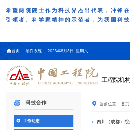
希望两院院士作为科技界杰出代表，冲锋
引领者、科学家精神的示范者，为我国科
首页
邮件系统
2026年8月8日 星期六
工程院机
机构图
院士名单
院领导
咨询工作简介
学术研讨
工作动态
教育委员会简介
国际交流与合作动态
更多
更多
更多
更多
科技合作
当前位置：
首页
中国工程院教育委员会以习近平新时代中国特
江西研究院组织召开省校产
第29届中日韩工程院圆桌会
978
学部院士名单
人
医药卫生学部学术报告会在京举行
学研合作交流会
议在首尔召开
色社会主义思想为指导，深入贯彻落实党的二十大
全体院士名单
机械与运载工程学部
工作动态
四川（成都）院
为深入贯彻落实习近平总书记在国家科
7月9日，中国工程科技发展战略
2026年7月23日，第29届中日韩
和二十届历次全会精神，按照全国教育大会和中央
信息与电子工程学部
奖励大会、两院院士大会、中国科协第
江西研究院（以下简称“江西研
工程院圆桌会议在韩国首尔成功