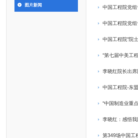
393
人才工作会议有关部署要求，切实履行教育委员会
中国工程院是中国工程科学技术界最高荣誉
人
全国代表大会上的重要讲话精神，充分
究院”）联合江西省科技成果转
举行。本届会议由韩国工程院轮
图片新闻
化工、冶金与材料工程学部
中国工程院党组
院长-张玉
各项职能，发挥工程教育领域国家高端智库作用，
术引领作用，2026年7月10日下午，
移转化中心，组织江西省相关地
值主办，三国工程院院士及代表
资深院士名单
性、咨询性学术机构。组织院士开展战略咨询研
能源与矿业工程学部
院医药卫生学部学术报告会在北京会议
市、企业赴京与北京化工大学举
100余人现场参会。韩国工程院
2026-08-03
2026-04-11
2026
2026年中国工程科技论坛在京举行
中国工程院副院长邓秀新调研云南研究院
“非排他性国际材料与试验标准协作机制研究” 国际合作战略咨询项目启动会在京召开
为一体推进教育科技人才发展，统筹建设教育强
究，为国家决策提供支撑服务是中国工程院的主要
行。6位院士做报告，50余位院士参
办产学研合作交流会。北京化工
国际关系委员会主席朴宰佑院
土木、水利与建筑工程学部
7
国、科技强国、人才强国提供支撑。主要任务有：
职能和中心工作之一。
人
会。
大学党委常委、副校长许海军，
士、中国工程院国际合作局副局
环境与轻纺工程学部
2026-03-26
2026-07-27
2026
“中欧农业绿色科技合作战略研究” 国际合作战略咨询项目启动会在京召开
中国工程院2026年地方研究院咨询项目管理工作培训会召开
健康中国与生物医药工程创新研讨会暨第五届中医药高质量发展大会在天津召开
江西省科学院党组成员、副院长
长（主持工作）丁宁、日本工程
香港院士名单
一是贯彻落实习近平总书记重要指示批示精神
党的二十大提出，完善国家科技创新体系，强
中国工程院“院
章国勇，江西研究院副院长邹慧
院原副院长原山优子致开幕辞。
农业学部
和其他中央领导同志有关批示要求，围绕党中央决
化科技战略咨询，提升国家创新体系整体效能。中
出席会议。
2026-03-24
2026-07-20
2026
中国工程院外籍院士参加第十八次院士大会系列活动
山西省人民政府 中国工程院合作委员会第一次会议在太原召开
第十五届化工、冶金与材料工程学术会议在广州召开
医药卫生学部
3
策部署，充分发挥高端智库作用，组织院士、专家
人
国工程院以习近平新时代中国特色社会主义思想为
“第七届中美工
副院长-陈建
工程管理学部(85人,其中79 人为跨学
台湾院士名单
开展与工程教育（包括工、农、医科）有关的咨询
2026-03-04
2026-05-03
2026
香港工程师学会交流团访问我院
中国工程院第四届科技合作委员会第四次会议在京召开
中国工程院工程科技学术研讨会——细胞治疗学术会议在京召开
指导，按照党中央、国务院战略部署，坚持“服务决
研究，为党和国家决策提出咨询意见和建议。
李晓红院长出席
策、适度超前”，坚持以科学咨询支撑科学决策，坚
二是加强同教育界、产业界和科技界的联系，
持“顶天立地”，积极推进国家工程科技思想库建设和
中国工程院-东
促进工程教育与经济建设紧密结合，促进工程技术
国家高端智库建设试点工作，为提升我国科技创新
人才的合理使用与科学管理。
能力、强化关键核心技术攻关、加快建设创新型国
“中国制造业重
三是积极推动我国继续工程教育的发展及其体
家、支撑经济社会高质量发展、实现中华民族伟大
系的建立和完善，促进院校工程教育与继续工程教
复兴的中国梦，提供科技智力支撑。
李晓红：感悟我
育有机结合。
中国工程院组织开展的战略咨询研究，主要结
四是加强工程教育的学术研究、宣传和科普工
合国民经济和社会发展规划、计划，组织研究工程
第349场中国