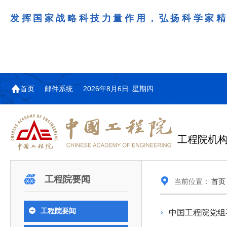
发挥国家战略科技力量作用，弘扬科学家
首页
邮件系统
2026年8月6日 星期四
工程院机
机构图
院士名单
院领导
咨询工作简介
学术研讨
工作动态
教育委员会简介
国际交流与合作动态
更多
更多
更多
更多
工程院要闻
当前位置：
首页
中国工程院教育委员会以习近平新时代中国特
江西研究院组织召开省校产
第29届中日韩工程院圆桌会
978
学部院士名单
人
医药卫生学部学术报告会在京举行
学研合作交流会
议在首尔召开
色社会主义思想为指导，深入贯彻落实党的二十大
全体院士名单
机械与运载工程学部
工程院要闻
中国工程院党组
为深入贯彻落实习近平总书记在国家科
7月9日，中国工程科技发展战略
2026年7月23日，第29届中日韩
和二十届历次全会精神，按照全国教育大会和中央
信息与电子工程学部
奖励大会、两院院士大会、中国科协第
江西研究院（以下简称“江西研
工程院圆桌会议在韩国首尔成功