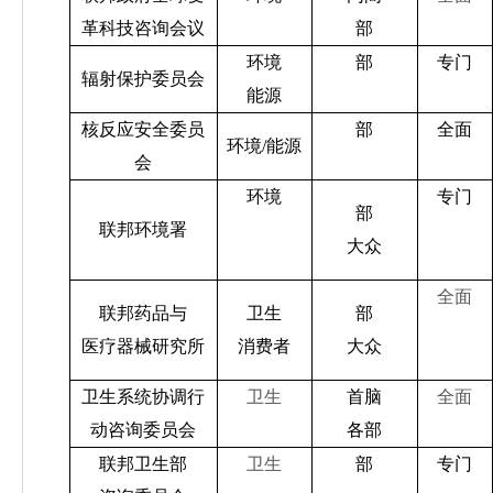
革科技咨询会议
部
环境
部
专门
辐射保护委员会
能源
核反应安全委员
部
全面
环境
/
能源
会
环境
专门
部
联邦环境署
大众
全面
联邦药品与
卫生
部
医疗器械研究所
消费者
大众
卫生系统协调行
卫生
首脑
全面
动咨询委员会
各部
联邦卫生部
卫生
部
专门