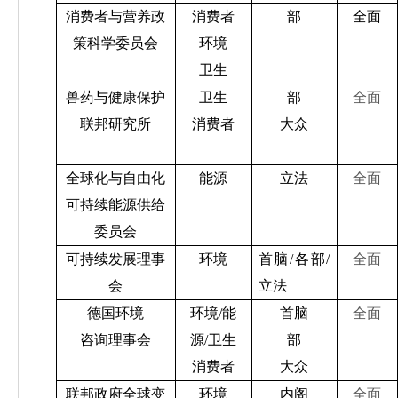
消费者与营养政
消费者
部
全面
策科学委员会
环境
卫生
兽药与健康保护
卫生
部
全面
联邦研究所
消费者
大众
全球化与自由化
能源
立法
全面
可持续能源供给
委员会
可持续发展理事
环境
首脑
/
各部
/
全面
会
立法
德国环境
环境
/
能
首脑
全面
咨询理事会
源
/
卫生
部
消费者
大众
联邦政府全球变
环境
内阁
全面