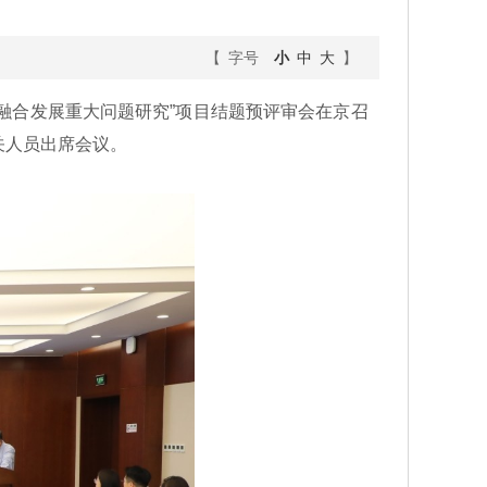
【 字号
小
中
大
】
融合发展重大问题研究”项目结题预评审会在京召
关人员出席会议。