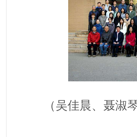
（吴佳晨、聂淑琴