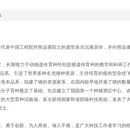
1
表中国工程院对熊远著院士的逝世表示沉痛哀悼，并向熊远著
长期致力于动物遗传育种特别是猪遗传育种的教学和科研工作
品系。引进了世界多种名优猪种资源，主持培育的瘦肉型杂优"
父母本品系，组建了猪的资源家系，在国内较早地开展了猪的数
猪分子育种奠定了基础。先后建立了我国第一个种猪测定中心、
合的大型育种试验场。多次获得国家和省部级科技奖励，发表了
院士。
勇于创新、为人师表、诲人不倦，是广大科技工作者学习的楷