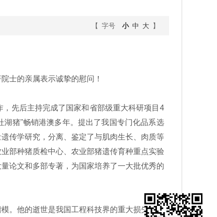
【 字号
小
中
大
】
院士的亲属表示诚挚的慰问！
，先后主持完成了国家和省部级重大科研项目4
杜湖猪"畅销港澳多年。提出了我国专门化品系选
量遗传学研究，分离、鉴定了与肌肉生长、肉质等
农业部种猪质检中心、农业部猪遗传育种重点实验
大量论文和多部专著，为国家培养了一大批优秀的
模。他的逝世是我国工程科技界的重大损失，也