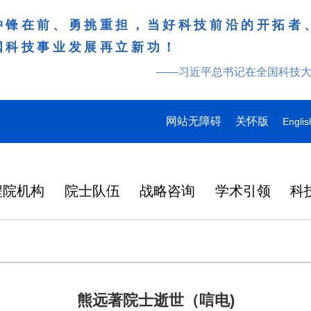
冲锋在前、勇挑重担，当好科技前沿的开拓者
国科技事业发展再立新功！
——习近平总书记在全国科技
网站无障碍
关怀版
Englis
程院机构
院士队伍
战略咨询
学术引领
科
熊远著院士逝世（唁电)