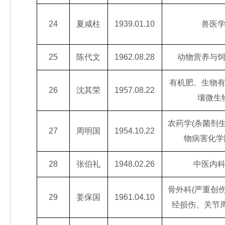
24
夏咸柱
1939.01.10
兽医
25
陈代文
1962.08.28
动物营养与
有机肥、生物
26
沈其荣
1957.08.22
壤微生
农药学(杀菌剂
27
周明国
1954.10.22
物病害化学
28
张伯礼
1948.02.26
中医内
骨外科(严重创
29
姜保国
1961.04.10
经损伤、关节周