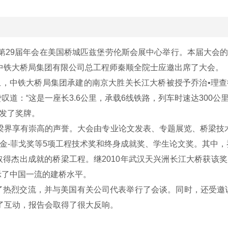
第29届年会在美国桥城匹兹堡劳伦斯会展中心举行。本届大会的主题是“创新无
，中铁大桥局集团有限公司总工程师秦顺全院士应邀出席了大会。
上，中铁大桥局集团承建的南京大胜关长江大桥被授予乔治•理
道：“这是一座长3.6公里，承载6线铁路，列车时速达300
颁发了奖牌。
桥梁界享有崇高的声誉。大会由专业论文发表、专题展览、桥梁技
尤金-菲戈奖等5项工程技术奖和终身成就奖、学生论文奖。其中
得杰出成就的桥梁工程。继2010年武汉天兴洲长江大桥获该
示了中国一流的建桥水平。
热烈交流，并与美国有关公司代表举行了会谈。同时，还受邀访
了互动，报告会取得了很大反响。