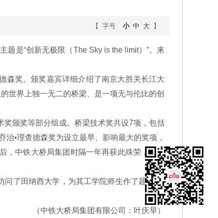
【 字号
小
中
大
】
极限（The Sky is the limit）”。来
查德森奖。颁奖嘉宾详细介绍了南京大胜关长江大
公里的世界上独一无二的桥梁、是一项无与伦比的创
术奖颁奖等部分组成。桥梁技术奖共设7项，包括
，乔治•理查德森奖为设立最早、影响最大的奖项，
奖后，中铁大桥局集团时隔一年再获此殊荣，这在
问了田纳西大学，为其工学院师生作了题为“中
（中铁大桥局集团有限公司：叶庆旱）