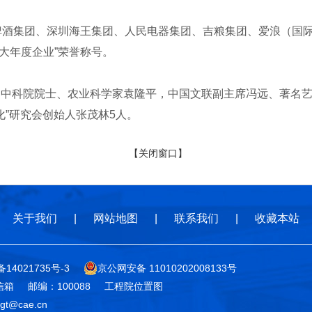
啤酒集团、深圳海王集团、人民电器集团、吉粮集团、爱浪（国
十大年度企业”荣誉称号。
号的是中科院院士、农业科学家袁隆平，中国文联副主席冯远、著名
化”研究会创始人张茂林5人。
【关闭窗口】
关于我们
|
网站地图
|
联系我们
|
收藏本站
备14021735号-3
京公网安备 11010202008133号
信箱
邮编：100088
工程院位置图
t@cae.cn