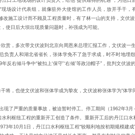
口工地现场的设计负责人，给他“提供难得的机遇”，为他日后
“现场设计代表组，就像驻外大使馆的工作人员，放开手干，
求修改施工设计而不顾及工程质量时，有了林一山的支持，文伏
量，使日后大坝出现质量问题时，补强成为可能。
赏，多次带文伏波到北京向周恩来总理汇报工作，文伏波一生
方总负责人和湖北省省长，张体学免不了急于求成，时不时地埋
9年反右倾斗争中“被扣上‘保守’‘右倾’等政治帽子”，批判文伏
将，也使文伏波和张体学成为挚友，文伏波称张体学为“体学同
了严重的质量事故，被迫暂时停工。停工期间（1962年3月～1
口水利枢纽工程的重新开工创造了条件。重新开工后的丹江口水
973年10月1日，丹江口水利枢纽工程“较顺利地按初期规模建