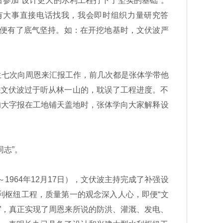
参加“设计更大的水利工程打下了坚实的基础”。
有大事直接电话找我，我会即时组织力量研究答
波便有了底气坚持。如：在开挖地基时，文伏波严
七次向周恩来汇报工作，前几次都是张体学带他
怨文伏波过于听从林一山的，耽误了工程进度。不
波的大字报在工地铺天盖地时，张体学向大家解释设
志”。
964年12月17日），文伏波主持完成了补强设
利枢纽工程，质量第一的观念深入人心，即便“文
成”，真正实现了周恩来所说的防洪、灌溉、发电、