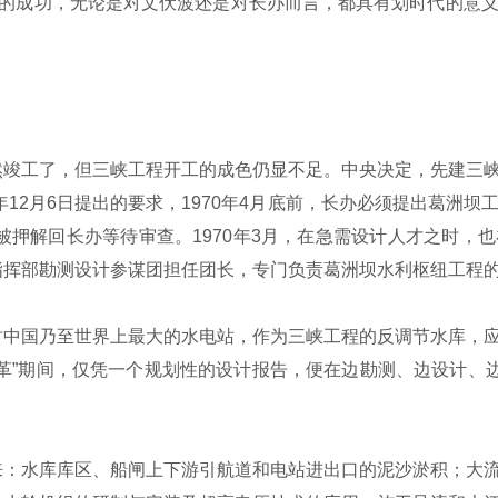
程的成功，无论是对文伏波还是对长办而言，都具有划时代的意
工了，但三峡工程开工的成色仍显不足。中央决定，先建三峡
年12月6日提出的要求，1970年4月底前，长办必须提出葛洲
地被押解回长办等待审查。1970年3月，在急需设计人才之时
指挥部勘测设计参谋团担任团长，专门负责葛洲坝水利枢纽工程
国乃至世界上最大的水电站，作为三峡工程的反调节水库，应
革”期间，仅凭一个规划性的设计报告，便在边勘测、边设计、边
水库库区、船闸上下游引航道和电站进出口的泥沙淤积；大流