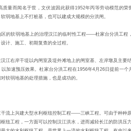
量而闻名于世，文伏波因此获得1952年丙等劳动模范的荣誉
，软弱地基上不打桩基，也可以建成大规模的分洪闸。
的软弱地基上的治理汉江的临时性工程——杜家台分洪工程，我
、设计、施工、初期复查的全过程。
江右岸干堤以内闸室及堤外滩地上的闸室基、左岸墩及主要结
加速预压效果。杜家台分洪工程在1956年4月26日提前一个月竣
闸对软弱地基的处理措施，也是成功的。
流上兴建大型水利枢纽控制工程——三峡工程。可由于种种原
利枢纽工程，一方面可以控制汉江洪水，进而减轻长江的防洪压
国最大的水利枢纽工程，是世界上一流的水利枢纽工程，有史以