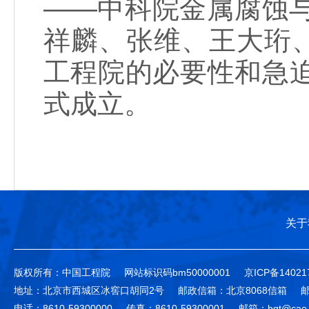
——中科院金属腐蚀与
祥麟、张维、王大珩
工程院的必要性和急迫
式成立。
关于
版权所有：中国工程院
网站标识码bm50000001
京ICP备14021
地址：北京市西城区冰窖口胡同2号
邮政信箱：北京8068信箱
邮
电话：8610-59300000
传真：8610-59300001
邮箱：bgt@cae.