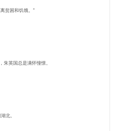
离贫困和饥饿。”
，朱英国总是满怀憧憬。
回湖北。