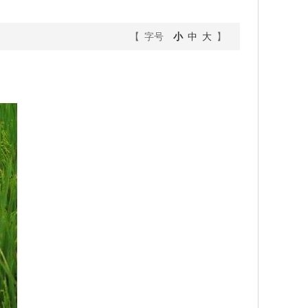
【 字号
小
中
大
】