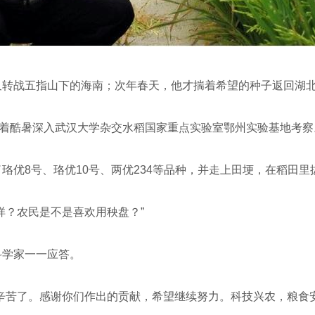
转战五指山下的海南；次年春天，他才揣着希望的种子返回湖
顶着酷暑深入武汉大学杂交水稻国家重点实验室鄂州实验基地考察
优8号、珞优10号、两优234等品种，并走上田埂，在稻田里
？农民是不是喜欢用秧盘？”
学家一一应答。
辛苦了。感谢你们作出的贡献，希望继续努力。科技兴农，粮食安