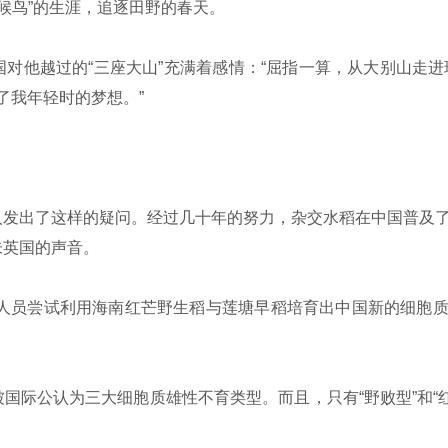
候鸟”的生涯，追逐田野的春天。
他越过的“三座大山”充满着感情：“屈指一算，从大别山走进
了我年轻时的梦想。”
发出了这样的疑问。经过几十年的努力，杂交水稻在中国普及了
朱英国的声音。
人员尝试利用海南红芒野生稻与莲塘早稻培育出中国新的细胞质类
际公认为三大细胞质雄性不育类型。而且，只有“野败型”和“红