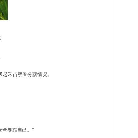
北。
。
拔起禾苗察看分蘖情况。
全要靠自己。”