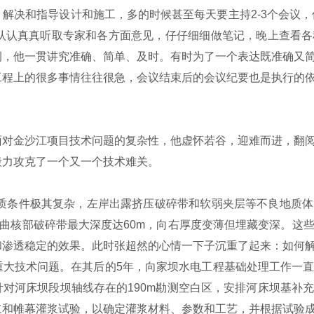
解决和指导设计和施工，多的时候甚至每天要主持2-3个会议，
是认认真真听取专家和各方面意见，仔仔细细做笔记，晚上查看
例，他一贯讲究准确、简单、及时。有时为了一个表达既准确又
工程上的很多事情往往很急，会议结束后的会议纪要也是执行的
对金沙江项目技术问题的复杂性，他虚怀若谷，迎难而进，翻阅
毅力攻克了一个又一个技术难关。
地质条件极其复杂，左岸出露挤压破碎带和软弱夹层等不良地质
挠曲核部破碎带最大深度达60m，向右厚度变薄但埋藏变深。这
和渗透稳定的效果。此时张超然的心情一下子沉重了起来：如何
重大技术问题。在其后的5年，向家坝水电工程基础处理工作一
对河床坝段坝轴线存在的190m勘测空白区，安排河床坝基补
浆和帷幕灌浆试验，以确定灌浆材料、参数和工艺，并根据试验