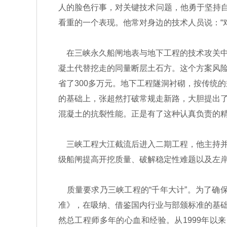
人的脸色行事，对关键技术问题，他勇于坚持自
看重的一个表现。他常对身边的技术人员说：“
在三峡永久船闸地表与地下工程的技术攻关中，
凝土代替挖走的同量断层土石方。这个方案风
省了300多万元。地下工程隧洞衬砌，按传统
的基础上，张超然打破常规走新路，大胆提出了利
混凝土的抗裂性能。正是有了这种认真负责的精
三峡工程大江截流后进入二期工程，他主持并
级船闸提高开挖质量、破解稳定性难题以及左
质量要求乃三峡工程的“千年大计”。为了确保
准》，在吸纳、借鉴国内行业与部颁标准的基
然总工程师多年的心血和经验。从1999年