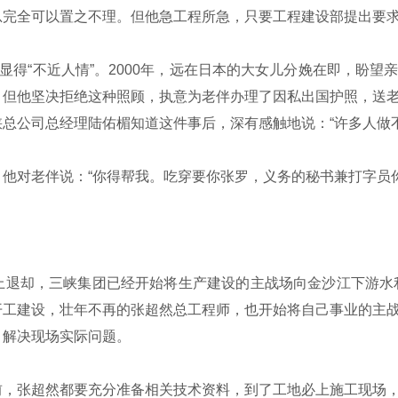
总完全可以置之不理。但他急工程所急，只要工程建设部提出要
显得“不近人情”。2000年，远在日本的大女儿分娩在即，盼
。但他坚决拒绝这种照顾，执意为老伴办理了因私出国护照，送
总公司总经理陆佑楣知道这件事后，深有感触地说：“许多人做
他对老伴说：“你得帮我。吃穿要你张罗，义务的秘书兼打字员你
退却，三峡集团已经开始将生产建设的主战场向金沙江下游水利
开工建设，壮年不再的张超然总工程师，也开始将自己事业的主
，解决现场实际问题。
，张超然都要充分准备相关技术资料，到了工地必上施工现场，