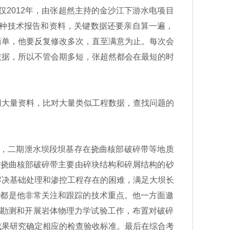
仅2012年，由张超然主持的金沙江下游水电项目
各种技术报告和资料，关键数据还要亲自算一遍，
简单，他要反复修改多次，直至满意为止。每次会
依据，所以不管会期多短，张超然都会在最短的时
大量资料，比对大量类似工程数据，查找问题的
体，二期泄水坝段坝基存在挠曲核部破碎带等地质
些挠曲核部破碎带主要由碎块结构和碎屑结构的砂
解决基础处理和渗控工程存在的困难，满足大坝长
直都是他非常关注和跟踪的技术重点。他一方面邀
充勘测和开展岩体物理力学试验工作，布置对破碎
成果研究确定相应的检查验收标准。最后在综合考