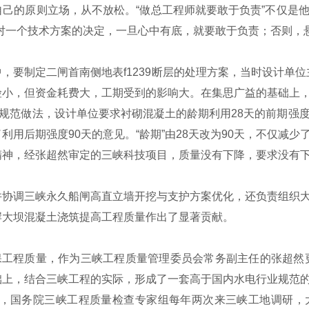
己的原则立场，从不放松。“做总工程师就要敢于负责”不仅是
对一个技术方案的决定，一旦心中有底，就要敢于负责；否则，
要制定二闸首南侧地表f1239断层的处理方案，当时设计单位
险小，但资金耗费大，工期受到的影响大。在集思广益的基础上
的规范做法，设计单位要求衬砌混凝土的龄期利用28天的前期强
用后期强度90天的意见。“龄期”由28天改为90天，不仅减
神，经张超然审定的三峡科技项目，质量没有下降，要求没有下降
协调三峡永久船闸高直立墙开挖与支护方案优化，还负责组织大
岸大坝混凝土浇筑提高工程质量作出了显著贡献。
工程质量，作为三峡工程质量管理委员会常务副主任的张超然更
础上，结合三峡工程的实际，形成了一套高于国内水电行业规范
以来，国务院三峡工程质量检查专家组每年两次来三峡工地调研