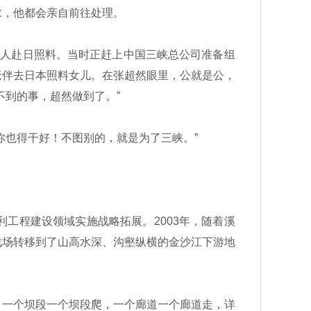
求，他都会亲自前往处理。
望亲人赴日照料。当时正赶上中国三峡总公司准备组
老伴去日本照料女儿。在张超然眼里，公就是公，
不到的事，超然做到了。”
也得干好！不图别的，就是为了三峡。”
工程建设领域实施战略拓展。2003年，随着溪
战场转移到了山高水深、沟壑纵横的金沙江下游地
一个坝段一个坝段爬，一个廊道一个廊道走，详