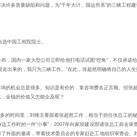
决许多质量缺陷和问题，为“千年大计、国运所系”的三峡工程
当选中国工程院院士。
布，国内一家大型公司立即给他打电话试图“挖角”，不仅承诺
程走出来的，我只为三峡工作。”在此，张超然明确将自己的人
询的机会总是很多。知识是有价的，拿咨询费名正言顺。但张超
比，金钱的价值又怎能企及呢？
年多的时间里，刘锋主要跟着张超然工作，相当于担任张总工的
工作时的一件“小事”：2007年向家坝建设部请张总工前去审
了外面的邀请，带着技术委员会的专家赶赴工地组织审查会。刘