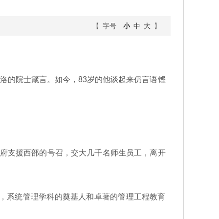
【 字号
小
中
大
】
洛的院士箴言。如今，83岁的他谈起来仍言语铿
政府支援西部的号召，交大几千名师生员工，离开
，系统管理学科的奠基人和卓著的管理工程教育