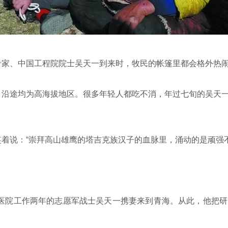
家、中国工程院院士吴天一到来时，牧民的帐篷里都会格外热
沿途均为高海拔地区。很多年轻人都吃不消，年过七旬的吴天一
着说：“崇拜高山雄鹰的塔吉克族汉子的血脉里，涌动的是顽强不
壤医院工作两年的志愿军战士吴天一携妻来到青海。从此，他把