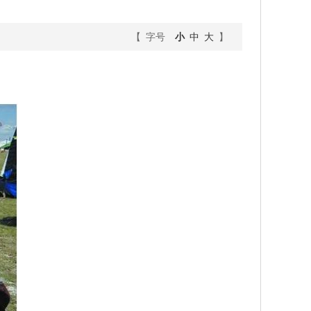
【 字号
小
中
大
】