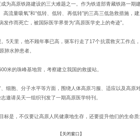
成为高原铁路建设的三大难题之一。作为铁道部青藏铁路一期建
、高流量吸氧”和“低转、低转、再低转”的三高三低急救措施，
病发作而死亡，被国际医学界誉为“高原医学史上的奇迹”。
。5天里，他不顾年事已高，驱车行走了17个抗震救灾工作点
高原肺水肿患者。
5600米的珠峰基地营，考察建立我国的救援站。
、细胞、分子水平等方面，围绕人体高原习服、适应以及高原对
杂志邀请吴天一组织刊发了一期高原医学特刊。
的目标是，不仅要让高原人民健康地生存，还要提升他们的生命质
【关闭窗口】