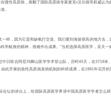
慢性高原病，推翻了国际高原病专家麦克•沃尔德等权威认为的
标准。
一样，因为它是和缺氧打交道。我们要到海拔很高的地方去，比如
科学献身的精神，很难作出成果。”当初选择高原医学，吴天一
联合阿尼玛卿山医学学术登山队，历时45天，在3719米、4
由此开展的急性高原病发病机制的科研成果，在1991年召开的
际论坛的讲台上，给国际高原医学界讲中国高原医学学者怎么研