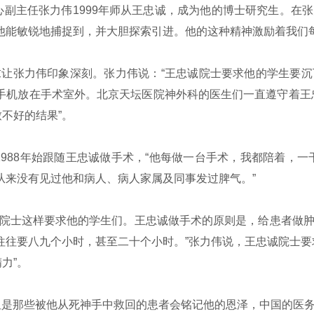
副主任张力伟1999年师从王忠诚，成为他的博士研究生。在
他能敏锐地捕捉到，并大胆探索引进。他的这种精神激励着我们
求让张力伟印象深刻。张力伟说：“王忠诚院士要求他的学生要
手机放在手术室外。北京天坛医院神外科的医生们一直遵守着王
不好的结果”。
88年始跟随王忠诚做手术，“他每做一台手术，我都陪着，一
从来没有见过他和病人、病人家属及同事发过脾气。”
诚院士这样要求他的学生们。王忠诚做手术的原则是，给患者做
往往要八九个小时，甚至二十个小时。”张力伟说，王忠诚院士要
力”。
但是那些被他从死神手中救回的患者会铭记他的恩泽，中国的医