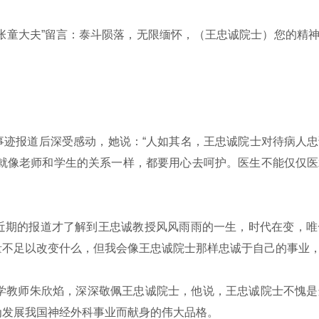
张童大夫”留言：泰斗陨落，无限缅怀，（王忠诚院士）您的精
迹报道后深受感动，她说：“人如其名，王忠诚院士对待病人忠
人就像老师和学生的关系一样，都要用心去呵护。医生不能仅仅
期的报道才了解到王忠诚教授风风雨雨的一生，时代在变，唯
量不足以改变什么，但我会像王忠诚院士那样忠诚于自己的事业
学教师朱欣焰，深深敬佩王忠诚院士，他说，王忠诚院士不愧是
为发展我国神经外科事业而献身的伟大品格。