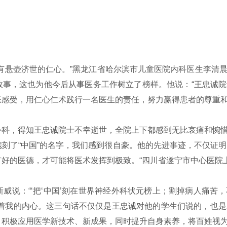
有悬壶济世的仁心。”黑龙江省哈尔滨市儿童医院内科医生李清
故事，这也为他今后从事医务工作树立了榜样。他说：“王忠诚
感受，用仁心仁术践行一名医生的责任，努力赢得患者的尊重和
科，得知王忠诚院士不幸逝世，全院上下都感到无比哀痛和惋惜
刻了“中国”的名字，我们感到很自豪。他的先进事迹，不仅证明
好的医德，才可能将医术发挥到极致。“四川省遂宁市中心医院
说：“‘把‘中国’刻在世界神经外科状元榜上；割掉病人痛苦
动着我的内心。这三句话不仅仅是王忠诚对他的学生们说的，也
积极应用医学新技术、新成果，同时提升自身素养，将百姓视为