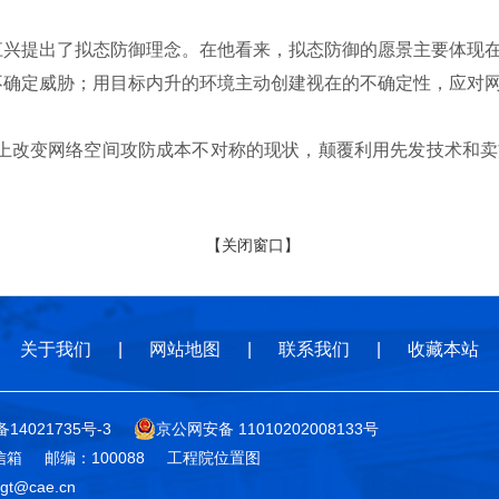
提出了拟态防御理念。在他看来，拟态防御的愿景主要体现在
不确定威胁；用目标内升的环境主动创建视在的不确定性，应对
改变网络空间攻防成本不对称的现状，颠覆利用先发技术和卖
【关闭窗口】
关于我们
|
网站地图
|
联系我们
|
收藏本站
备14021735号-3
京公网安备 11010202008133号
信箱
邮编：100088
工程院位置图
t@cae.cn