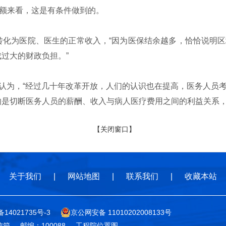
P总额来看，这是有条件做到的。
化为医院、医生的正常收入，“因为医保结余越多，恰恰说明区
过大的财政负担。”
认为，“经过几十年改革开放，人们的认识也在提高，医务人员
要的是切断医务人员的薪酬、收入与病人医疗费用之间的利益关系
【关闭窗口】
关于我们
|
网站地图
|
联系我们
|
收藏本站
备14021735号-3
京公网安备 11010202008133号
信箱
邮编：100088
工程院位置图