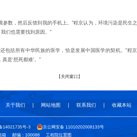
参数，然后反馈到我的手机上。”程京认为，环境污染是民生之患
我们也需要找到原因。”
还包括所有中华民族的医学，恰是发展中国医学的契机。”程京
真是‘想死都难’。”
【关闭窗口】
关于我们
|
网站地图
|
联系我们
|
收藏本站
备14021735号-3
京公网安备 11010202008133号
信箱
邮编：100088
工程院位置图