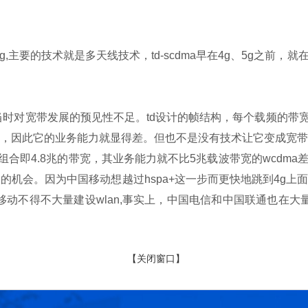
,主要的技术就是多天线技术，td-scdma早在4g、5g之前
当时对宽带发展的预见性不足。td设计的帧结构，每个载频的带宽是1
窄，因此它的业务能力就显得差。但也不是没有技术让它变成宽带
合即4.8兆的带宽，其业务能力就不比5兆载波带宽的wcdm
机会。因为中国移动想越过hspa+这一步而更快地跳到4g上面。
移动不得不大量建设wlan,事实上，中国电信和中国联通也在大量建
【关闭窗口】