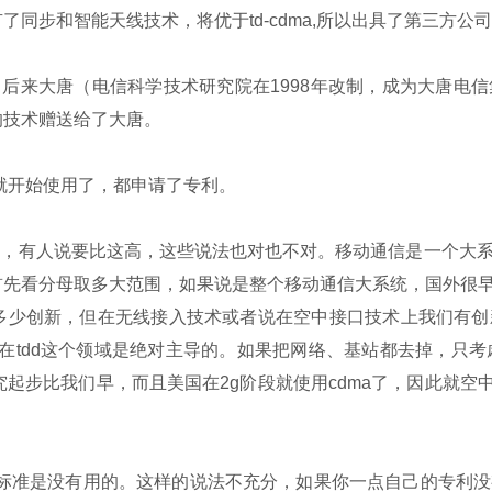
同步和智能天线技术，将优于td-cdma,所以出具了第三方公
3g标准。后来大唐（电信科学技术研究院在1998年改制，成为大
的技术赠送给了大唐。
就开始使用了，都申请了专利。
几，有人说要比这高，这些说法也对也不对。移动通信是一个大
首先看分母取多大范围，如果说是整个移动通信大系统，国外很
没有多少创新，但在无线接入技术或者说在空中接口技术上我们有创新
的专利在tdd这个领域是绝对主导的。如果把网络、基站都去掉，只
步比我们早，而且美国在2g阶段就使用cdma了，因此就空中接口技
,这个标准是没有用的。这样的说法不充分，如果你一点自己的专