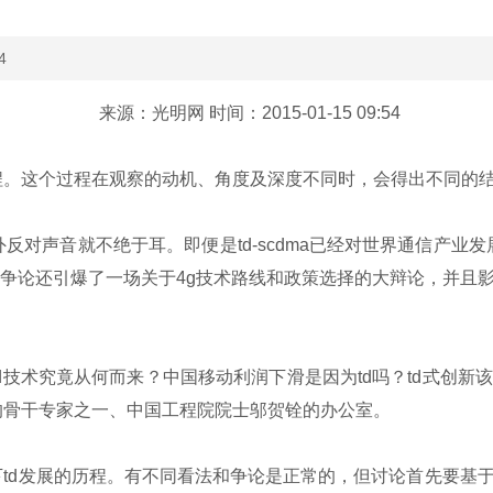
4
来源：光明网 时间：2015-01-15 09:54
。这个过程在观察的动机、角度及深度不同时，会得出不同的
外反对声音就不绝于耳。即便是td-scdma已经对世界通信产业
这场争论还引爆了一场关于4g技术路线和政策选择的大辩论，并
技术究竟从何而来？中国移动利润下滑是因为td吗？td式创新
的骨干专家之一、中国工程院院士邬贺铨的办公室。
td发展的历程。有不同看法和争论是正常的，但讨论首先要基