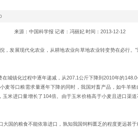
0
来源：中国科学报 记者：冯丽妃 时间：2013-12-12
倪，发展现代化农业，从耕地农业向草地农业转变势在必行。”
城镇化过程中逐年递减，从207.1公斤下降到2010年的148
、小麦等口粮需求量逐年下降的同时，我国对畜产品，如牛羊猪
，玉米进口量增长了104倍。由于玉米价格高于小麦且进口渠
口大国的粮食不能依靠进口，孰知我国饲料匮乏的程度更远甚于