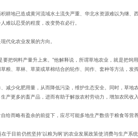
积耕地已造成黄河流域水土流失严重、华北水资源难以为继、西
令人难以忍受的程度，改变势在必行。
现代化农业发展的方向。
是要把饲料产量升上来。”他解释说，所谓草地农业，就是把饲
用草粮、草林、草菜或草棉结合的轮作、间作、套种等方法，发
、减少化肥用量，从而降低污染，维护生态安全。同时，草地农
，生产更多的畜产品，进而有助于解放农村劳动力，增加农民收
自给而略有盈余的前提下，应尽可能多地生产数倍于粮食等营
在于目前仍然坚持‘以粮为纲’的农业发展政策使消费与生产系