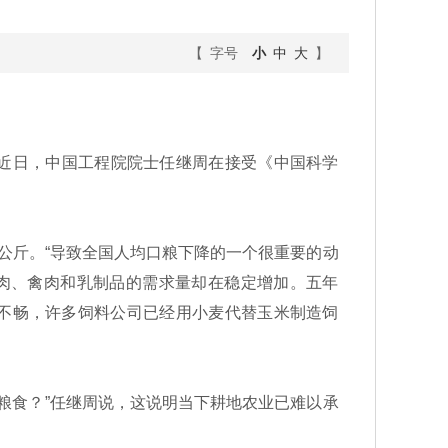
【 字号
小
中
大
】
近日，中国工程院院士任继周在接受《中国科学
.0公斤。“导致全国人均口粮下降的一个很重要的动
肉、禽肉和乳制品的需求量却在稳定增加。五年
道不畅，许多饲料公司已经用小麦代替玉米制造饲
粮食？”任继周说，这说明当下耕地农业已难以承