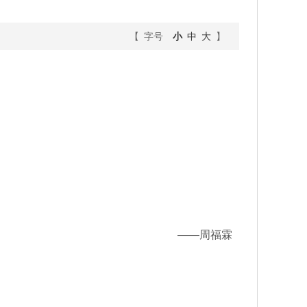
【 字号
小
中
大
】
——周福霖