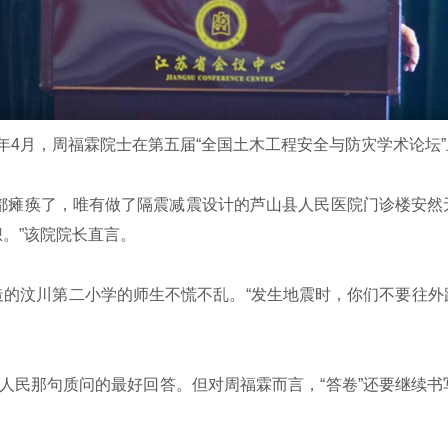
17年4月，周福霖院士在第五届“全国土木工程安全与防灾学术论坛
都瘫痪了，唯有做了隔震减震设计的芦山县人民医院门诊楼安然
。”该院院长直言。
汶川第二小学的师生不慌不乱。“发生地震时，你们不要往外跑
民那句质问的最好回答。但对周福霖而言，“答卷”还要继续书