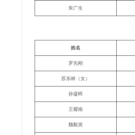
朱广生
姓名
罗先刚
苏东林（女）
孙凝晖
王耀南
魏毅寅