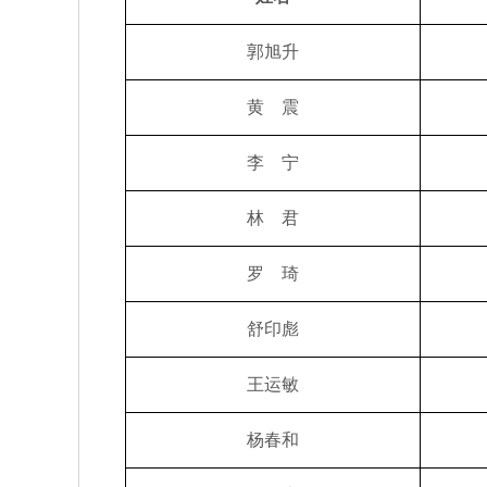
郭旭升
黄 震
李 宁
林 君
罗 琦
舒印彪
王运敏
杨春和