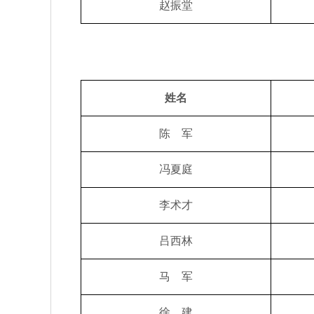
赵振堂
姓名
陈 军
冯夏庭
李术才
吕西林
马 军
徐 建