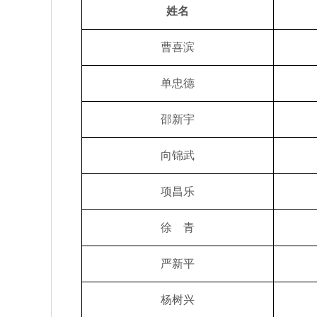
姓名
曹喜滨
单忠德
邵新宇
向锦武
项昌乐
徐 青
严新平
杨树兴