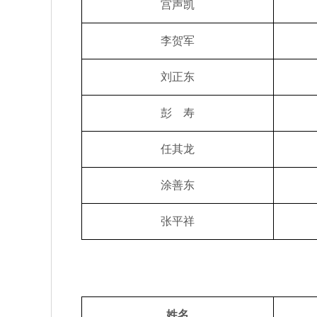
宫声凯
李贺军
刘正东
彭 寿
任其龙
涂善东
张平祥
姓名