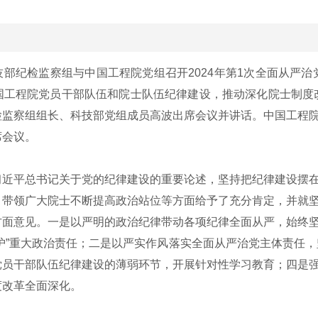
技部纪检监察组与中国工程院党组召开2024年第1次全面从严
国工程院党员干部队伍和院士队伍纪律建设，推动深化院士制度
检监察组组长、科技部党组成员高波出席会议并讲话。中国工程
席会议。
平总书记关于党的纪律建设的重要论述，坚持把纪律建设摆在
，带领广大院士不断提高政治站位等方面给予了充分肯定，并就
方面意见。一是以严明的政治纪律带动各项纪律全面从严，始终
”重大政治责任；二是以严实作风落实全面从严治党主体责任，坚
党员干部队伍纪律建设的薄弱环节，开展针对性学习教育；四是
度改革全面深化。