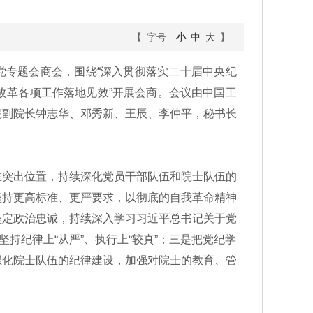
【 字号
小
中
大
】
治党专题会商会，围绕“深入贯彻落实二十届中央纪
改革各项工作落地见效”开展会商。会议由中国工
院副院长钟志华、邓秀新、王辰、李仲平，秘书长
突出位置，持续深化党员干部队伍和院士队伍的
坚持更高标准、更严要求，以彻底的自我革命精神
坚定政治忠诚，持续深入学习习近平总书记关于党
持纪律上“从严”、执行上“较真”；三是把党纪学
强化院士队伍的纪律建设，加强对院士的教育、管