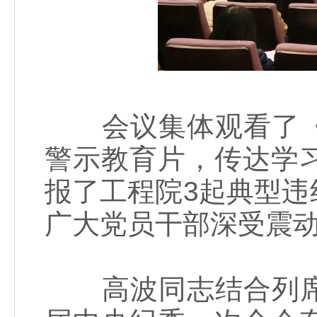
会议集体观看了《
警示教育片，传达学
报了工程院3起典型
广大党员干部深受震
高波同志结合列席