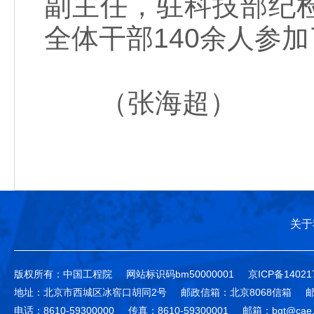
副主任，驻科技部纪
全体干部140余人参
（张海超）
关于
版权所有：中国工程院
网站标识码bm50000001
京ICP备14021
地址：北京市西城区冰窖口胡同2号
邮政信箱：北京8068信箱
邮
电话：8610-59300000
传真：8610-59300001
邮箱：bgt@cae.