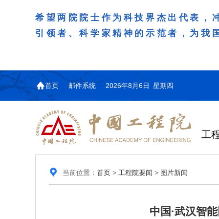
希望两院院士作为科技界杰出代表，
引领者、科学家精神的示范者，为我
首页
邮件系统
2026年8月6日 星期四
工
当前位置：
首页
>
工程院要闻
>
图片新闻
中国·武汉智