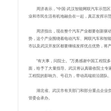
周济表示，“中国·武汉智能网联汽车示范区”
业和市民生活有机地融合在一起，真正发挥示
周济指出，现在整个汽车产业都要创新驱动、
势，这个产业围绕着电动汽车、网联汽车和智
市以及武汉开发区都要继续发挥优点优势，将
“有大事，问院士。”万勇感谢中国工程院多年
面，给予了大量指导。武汉将认真吸收院士专家
工程院的影响力、号召力，带动高端前沿团队
湖北省、武汉市有关部门和部分重点企业负责
管委会承办。