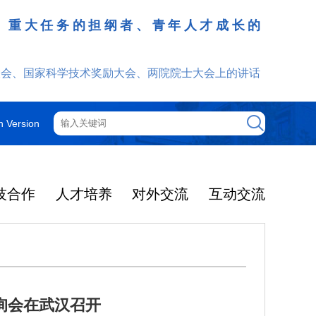
、重大任务的担纲者、青年人才成长的
发挥
大会、国家科学技术奖励大会、两院院士大会上的讲话
h Version
技合作
人才培养
对外交流
互动交流
询会在武汉召开