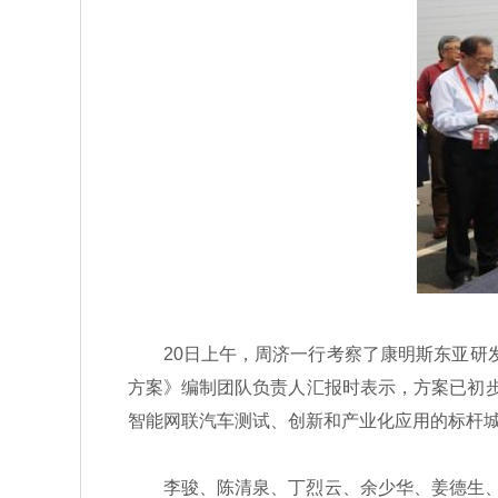
20日上午，周济一行考察了康明斯东亚研发
方案》编制团队负责人汇报时表示，方案已初
智能网联汽车测试、创新和产业化应用的标杆
李骏、陈清泉、丁烈云、余少华、姜德生、郭