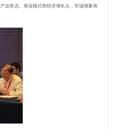
、产业形态、商业模式和经济增长点，市场增量将