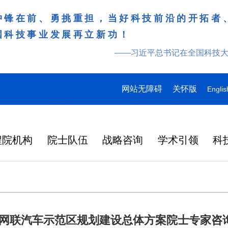
冲锋在前、勇挑重担，当好科技前沿的开拓者
国科技事业发展再立新功！
——习近平总书记在全国科技
网站无障碍
关怀版
Englis
程院机构
院士队伍
战略咨询
学术引领
科
能网联汽车示范区规划建设总体方案院士专家咨