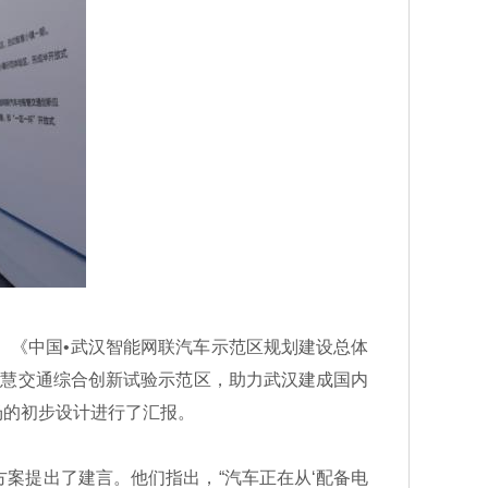
《中国•武汉智能网联汽车示范区规划建设总体
智慧交通综合创新试验示范区，助力武汉建成国内
场的初步设计进行了汇报。
提出了建言。他们指出，“汽车正在从‘配备电