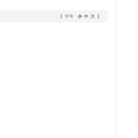
【 字号
小
中
大
】