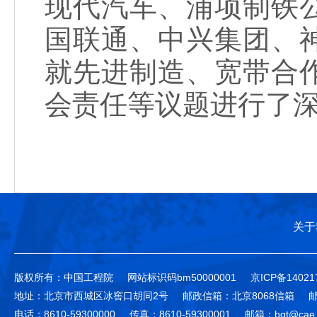
现代汽车、浦项制铁
国联通、中兴集团、
就先进制造、宽带合
会责任等议题进行了
关于
版权所有：中国工程院
网站标识码bm50000001
京ICP备14021
地址：北京市西城区冰窖口胡同2号
邮政信箱：北京8068信箱
邮
电话：8610-59300000
传真：8610-59300001
邮箱：bgt@cae.