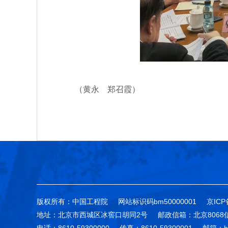
（黄永 郑召霞）
版权所有：中国工程院
网站标识码bm50000001
京ICP
地址：北京市西城区冰窖口胡同2号
邮政信箱：北京8068