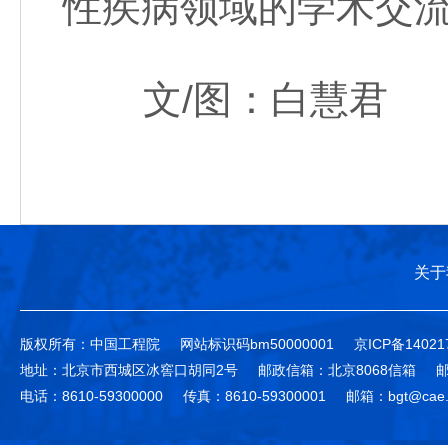
性疾病领域的学术交
文/图：白慧君
关于
版权所有：中国工程院
网站标识码bm50000001
京ICP备14021
地址：北京市西城区冰窖口胡同2号
邮政信箱：北京8068信箱
邮
电话：8610-59300000
传真：8610-59300001
邮箱：bgt@cae.