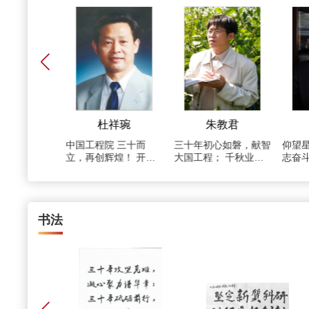
高峰
杜祥琬
朱教君
工程院成立三
中国工程院 三十而
三十年初心如磐，献智
仰望星
弹指一挥间，
立，再创辉煌！ 开创
大国工程； 千秋业矢
志奋斗
的景象至今仍
者远见卓识， 后来者
志不渝，成就美丽中
。三十年来，
任重道远。
国。
们共同努力，
程院建设成我
书法
学技术界的顶
构。愿工程院
团结全国工程
为建设社会主
强国做出更大