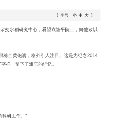
【 字号
小
中
大
】
南杂交水稻研究中心，看望袁隆平院士，向他致以
金黄饱满，格外引人注目。这是为纪念2014
斤”字样，留下了难忘的记忆。
科研工作。”