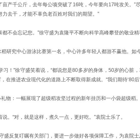
产千公斤，去年每公顷突破了16吨，今年要向17吨攻关。”
努力去干，才能不辜负老百姓对我们的期望。”
都不会忘记您。”徐守盛为袁隆平不断向科学高峰攀登的敬业精
稻研究中心游泳比赛第一名，中心许多年轻人都游不赢他。如
”徐守盛笑着说，“都说您是80多岁的身体，50岁的心脏，30
在推进农业现代化的道路上不断取得新成就。“我们期待‘80后’
物：一幅展现了超级稻攻坚过程的新年挂历和一小袋超级稻。袁
着说。“对，就是这样，煮久一点，更好吃。”袁院士乐了。
守盛反复叮嘱有关部门，要进一步做好各项保障工作，为袁院士