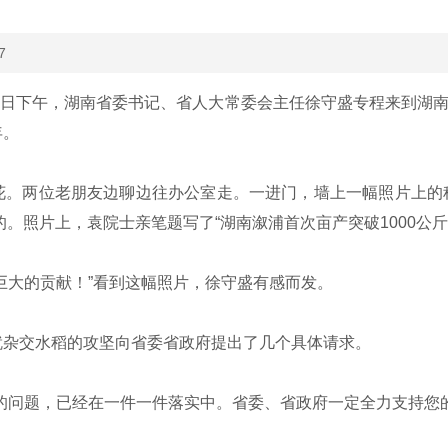
7
1日下午，湖南省委书记、省人大常委会主任徐守盛专程来到湖
年。
两位老朋友边聊边往办公室走。一进门，墙上一幅照片上的稻穗
的。照片上，袁院士亲笔题写了“湖南溆浦首次亩产突破1000公
大的贡献！”看到这幅照片，徐守盛有感而发。
杂交水稻的攻坚向省委省政府提出了几个具体请求。
问题，已经在一件一件落实中。省委、省政府一定全力支持您的