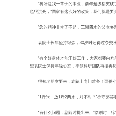
“科研是我一辈子的事业，前年超级稻突破了亩
也很洪亮，“国家有这么好的政策，我们就是要
“您的精神非常了不起，三湘四水的父老乡亲
袁院士长年坚持锻炼，80岁时还得过杂交水
“有个好身体才能干好工作，大家都要向您学习！
望袁院士保持年轻心态，率领科研团队再接再厉，
得知老朋友要来，袁院士专门准备了两份小礼
“1斤米，放1斤2两水，对不对？”徐守盛笑
“有什么问题，您随时提出来。”临别时，徐