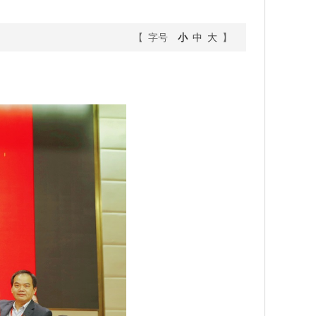
【 字号
小
中
大
】