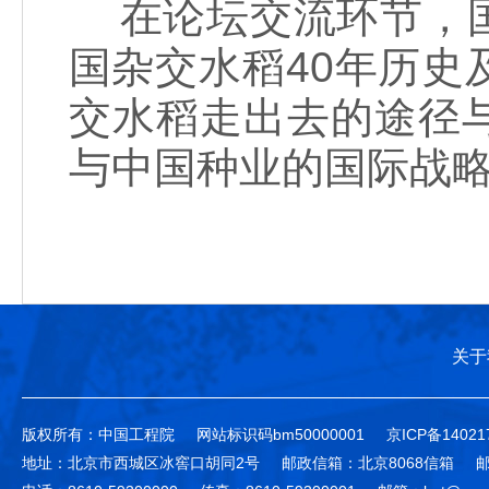
在论坛交流环节，国
国杂交水稻40年历
交水稻走出去的途径
与中国种业的国际战
关于
版权所有：中国工程院
网站标识码bm50000001
京ICP备14021
地址：北京市西城区冰窖口胡同2号
邮政信箱：北京8068信箱
邮