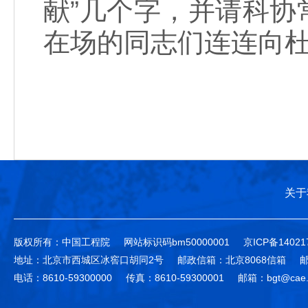
献”几个字，并请科
在场的同志们连连向
关于
版权所有：中国工程院
网站标识码bm50000001
京ICP备14021
地址：北京市西城区冰窖口胡同2号
邮政信箱：北京8068信箱
邮
电话：8610-59300000
传真：8610-59300001
邮箱：bgt@cae.