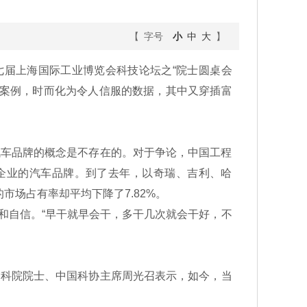
【 字号
小
中
大
】
七届上海国际工业博览会科技论坛之“院士圆桌会
生动案例，时而化为令人信服的数据，其中又穿插富
汽车品牌的概念是不存在的。对于争论，中国工程
资企业的汽车品牌。到了去年，以奇瑞、吉利、哈
的市场占有率却平均下降了7.82%。
和自信。“早干就早会干，多干几次就会干好，不
中科院院士、中国科协主席周光召表示，如今，当