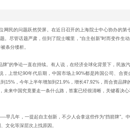
多位网民的问题跃然荧屏。在近日召开的上海院士中心协办的第
门话题。尽管话题严肃，但到了院士嘴里，“自主创新”时而变作
样被条分缕析。
品牌”的争论一直在持续。有人说，在经济全球化背景下，民族
说，上世纪90年代后期，中国市场上90%都是跨国公司、合
5%，今年上半年增加到21.9%，增长47.92%，而合资品牌
说，未来中国究竟要走一条什么路，答案已经很清晰，关键看决心
—早几年，一提起自主创新，不少人会拿这些作为“挡箭牌”。
制、文化等深层次上找原因。