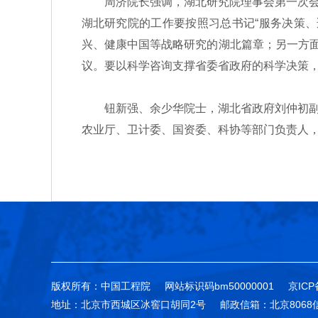
周济院长强调，湖北研究院理事会第一次会议
湖北研究院的工作要按照习总书记“服务决策
兴、健康中国等战略研究的湖北篇章；另一方面
议。要以科学咨询支撑省委省政府的科学决策
钮新强、余少华院士，湖北省政府刘仲初副秘
农业厅、卫计委、国资委、科协等部门负责人
版权所有：中国工程院
网站标识码bm50000001
京ICP
地址：北京市西城区冰窖口胡同2号
邮政信箱：北京8068