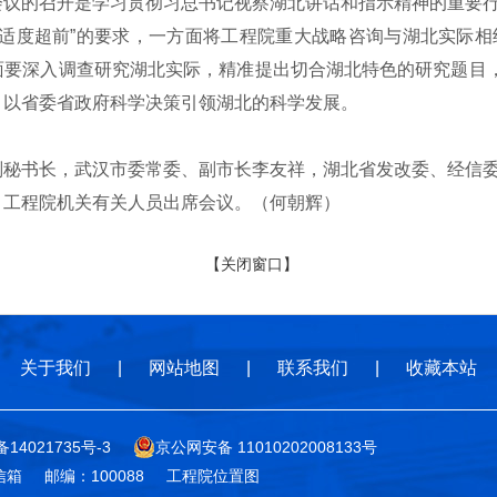
的召开是学习贯彻习总书记视察湖北讲话和指示精神的重要行
、适度超前”的要求，一方面将工程院重大战略咨询与湖北实际
要深入调查研究湖北实际，精准提出切合湖北特色的研究题目，
，以省委省政府科学决策引领湖北的科学发展。
书长，武汉市委常委、副市长李友祥，湖北省发改委、经信委
，工程院机关有关人员出席会议。（何朝辉）
【关闭窗口】
关于我们
|
网站地图
|
联系我们
|
收藏本站
备14021735号-3
京公网安备 11010202008133号
信箱
邮编：100088
工程院位置图