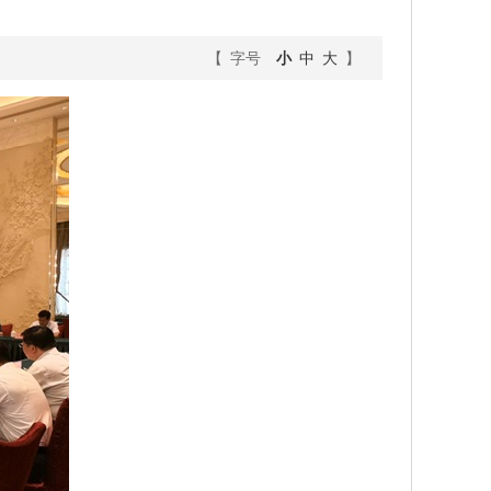
【 字号
小
中
大
】