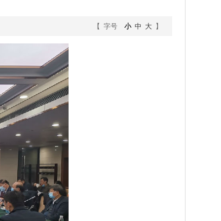
【 字号
小
中
大
】