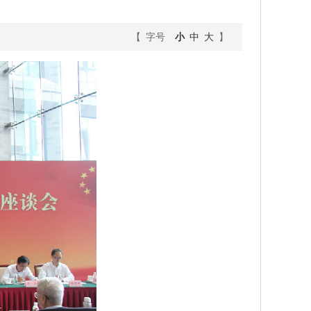
【 字号
小
中
大
】