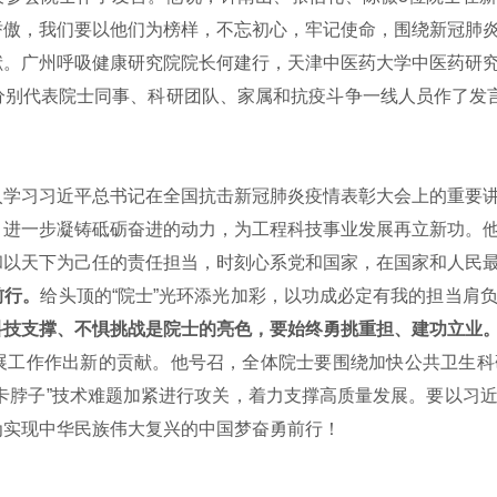
骄傲，我们要以他们为榜样，不忘初心，牢记使命，围绕新冠肺
献。广州呼吸健康研究院院长何建行，天津中医药大学中医药研
分别代表院士同事、科研团队、家属和抗疫斗争一线人员作了发
习习近平总书记在全国抗击新冠肺炎疫情表彰大会上的重要讲
，进一步凝铸砥砺奋进的动力，为工程科技事业发展再立新功。
和以天下为己任的责任担当，时刻心系党和国家，在国家和人民
前行。
给头顶的“院士”光环添光加彩，以功成必定有我的担当肩
科技支撑、不惧挑战是院士的亮色，要始终勇挑重担、建功立业
展工作作出新的贡献。他号召，全体院士要围绕加快公共卫生科
卡脖子”技术难题加紧进行攻关，着力支撑高质量发展。要以习
为实现中华民族伟大复兴的中国梦奋勇前行！