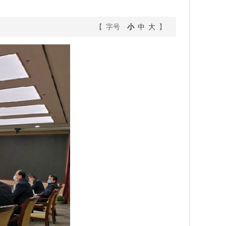
【 字号
小
中
大
】