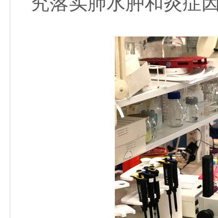
究落实肺水肿和炎症因子