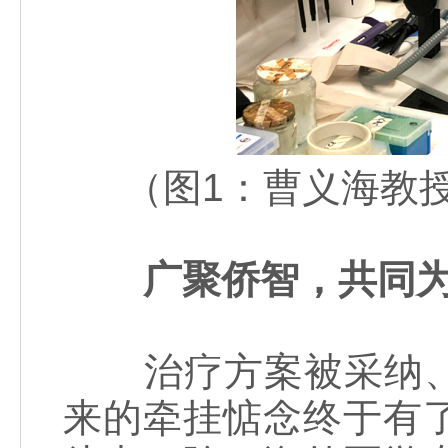
（图1：曹义海教
广聚侨智，共同
治疗方案被采纳、
来的牵挂惦念终于有