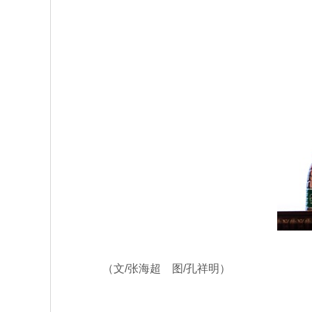
（文/张海超 图/孔祥明）