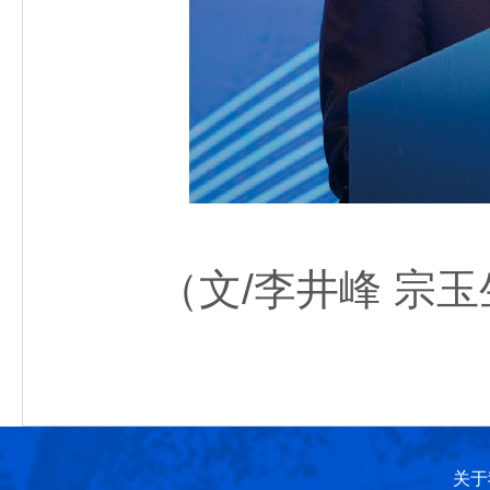
（文/李井峰 宗玉
关于