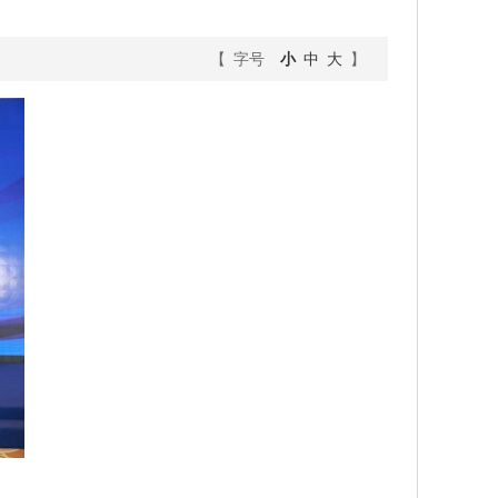
【 字号
小
中
大
】