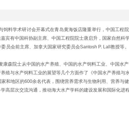
养与饲料学术研讨会开幕式在青岛黄海饭店隆重举行，中国工程
邀嘉宾有中国科协副主席、中国工程院院士唐启升，国家自然科
会前主席、加拿大国家研究委员会Santosh P. Lall教
，麦康森院士从中国的水产养殖、中国的水产饲料工业、中国水
产养殖与水产饲料工业的展望等几个方面作了《中国水产养殖与
国家和地区的600余名代表，围绕营养需求与生物利用、营养与
学高层次交流沟通，推动海大水产学科的建设发展和国际化进程