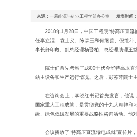
来源：
一局能源与矿业工程学部办公室
发表时间
2018年1月28日，中国工程院“特高压直
任李立浧、袁士义、陈森玉和何继善、倪维斗
事长舒印彪、副总经理杨晋柏、总经理助理王
院士们首先考察了±800千伏金华特高压直
站主设备和生产运行情况。之后，彭苏萍院士主
在咨询会上，李晓红书记首先发言，他说，“特
国家重大工程成就，是贯彻党的十九大精神和习
级、绿色低碳发展的重要战略性咨询活动。他
会议播放了“特高压直流输电成就”宣传片，