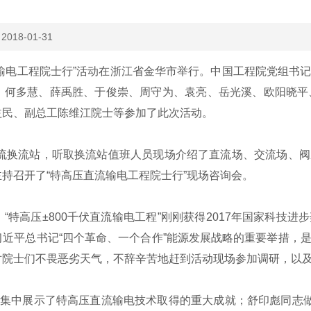
：
2018-01-31
流输电工程院士行”活动在浙江省金华市举行。中国工程院党组书
、何多慧、薛禹胜、于俊崇、周守为、袁亮、岳光溪、欧阳晓平
益民、副总工陈维江院士等参加了此次活动。
流换流站，听取换流站值班人员现场介绍了直流场、交流场、阀
持召开了“特高压直流输电工程院士行”现场咨询会。
高压±800千伏直流输电工程”刚刚获得2017年国家科技进
近平总书记“四个革命、一个合作”能源发展战略的重要举措，
对院士们不畏恶劣天气，不辞辛苦地赶到活动现场参加调研，以
集中展示了特高压直流输电技术取得的重大成就；舒印彪同志做