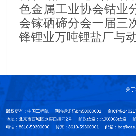
色金属工业协会钴业
会镓硒碲分会一届三
锋锂业万吨锂盐厂与
关于
版权所有：中国工程院
网站标识码bm50000001
京ICP备14021
地址：北京市西城区冰窖口胡同2号
邮政信箱：北京8068信箱
邮
电话：8610-59300000
传真：8610-59300001
邮箱：bgt@cae.