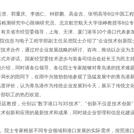
、郭重庆、李德仁、钟群鹏、高金吉、张明高等6位中国工程
器检测研究中心陈钢研究员、北京航空航天大学张峥教授等6位
有关省市经贸委领导，上海、天津、厦门港等10个港口代表参
院信息与电子工程学部副主任吴澄院士介绍了"企业技术创新院
展技术合作，通过对企业发展战略的研讨、咨询，推动以企业为
幕式并讲话。国家经贸委技术进步与装备司综合处处长王为民主
细介绍，同时请各位领导、各位院士专家能够对青岛港的技术难
长的陪同下，在雨中兴致勃勃地参观了迅猛发展中的青岛港新
高度评价，认为青岛港作为传统企业发展到今天，展示了传统文
干部职工的热烈欢迎。
教授，分别以"数字港口与3S技术"、"创新不仅是技术创新"
技术创新和应用的最新技术和成果，同时就企业管理和信息化建
。院士专家根据不同专业领域和港口发展的实际需求，按照港口