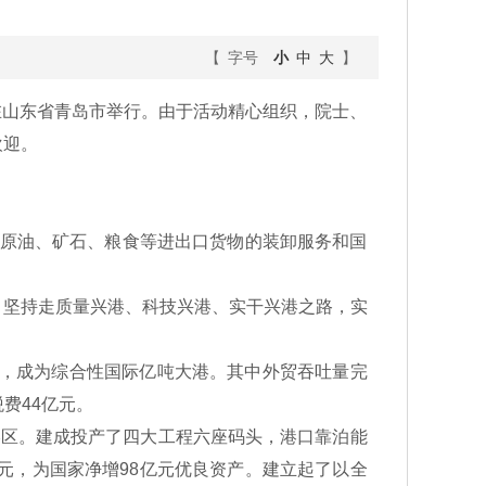
【 字号
小
中
大
】
日在山东省青岛市举行。由于活动精心组织，院士、
欢迎。
、原油、矿石、粮食等进出口货物的装卸服务和国
坚持走质量兴港、科技兴港、实干兴港之路，实
万吨，成为综合性国际亿吨大港。其中外贸吞吐量完
费44亿元。
区。建成投产了四大工程六座码头，港口靠泊能
亿元，为国家净增98亿元优良资产。建立起了以全