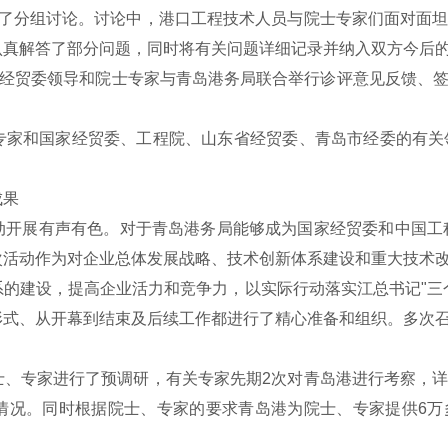
行了分组讨论。讨论中，港口工程技术人员与院士专家们面对面
认真解答了部分问题，同时将有关问题详细记录并纳入双方今后
经贸委领导和院士专家与青岛港务局联合举行诊评意见反馈、签
和国家经贸委、工程院、山东省经贸委、青岛市经委的有关领
成果
展有声有色。对于青岛港务局能够成为国家经贸委和中国工程院
次活动作为对企业总体发展战略、技术创新体系建设和重大技术
的建设，提高企业活力和竞争力，以实际行动落实江总书记"三
形式、从开幕到结束及后续工作都进行了精心准备和组织。多次
专家进行了预调研，有关专家先期2次对青岛港进行考察，详
情况。同时根据院士、专家的要求青岛港为院士、专家提供6万