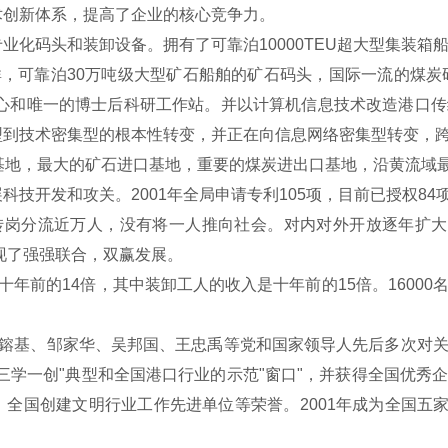
术创新体系，提高了企业的核心竞争力。
码头和装卸设备。拥有了可靠泊10000TEU超大型集装箱船
群，可靠泊30万吨级大型矿石船舶的矿石码头，国际一流的煤炭
中心和唯一的博士后科研工作站。并以计算机信息技术改造港口
型到技术密集型的根本性转变，并正在向信息网络密集型转变，
基地，最大的矿石进口基地，重要的煤炭进出口基地，沿黄流域
开发和攻关。2001年全局申请专利105项，目前已授权84
岗分流近万人，没有将一人推向社会。对内对外开放逐年扩大，
实现了强强联合，双赢发展。
年前的14倍，其中装卸工人的收入是十年前的15倍。1600
鎔基、邹家华、吴邦国、王忠禹等党和国家领导人先后多次对关
三学一创"典型和全国港口行业的示范"窗口"，并获得全国优秀
全国创建文明行业工作先进单位等荣誉。2001年成为全国五家