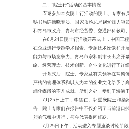
二、"院士行"活动的基本情况
应邀参加本次院士行活动的院士、专家有吴澄
秘书局陈拂晓专员、国家质检总局锅炉压力容
和青岛市政府、青岛市经贸委、交通部科教司、
在6月24日院士行活动开幕式上，中国工程
在企业进行专题学术报告、专题技术座谈和开
能力与市场竞争力。青岛市宗和副市长出席开
略、经营理念、技术创新、企业文化进行了详
开幕式后，院士、专家及有关领导在常德传局
严格的管理体系和以人为本的企业文化给予了
蛹化蝶般的不凡成就。所到之处，受到了海港
7月25日上午，李德仁、郭重庆院士和柴跃廷
告，院士专家们在报告中不仅介绍了当前港口
烈的气氛中进行，与会代表提问踊跃。
7月25日下午，活动进入专题座谈讨论阶段