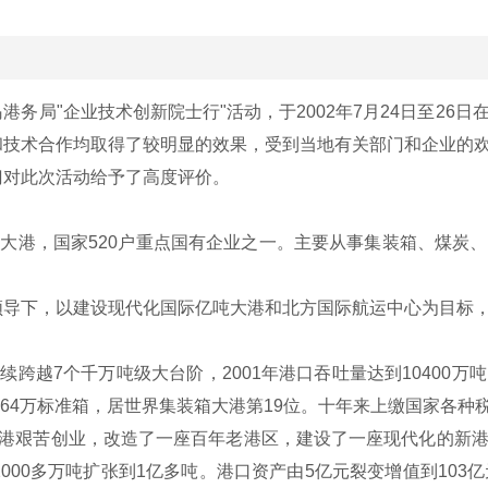
局"企业技术创新院士行"活动，于2002年7月24日至26
和技术合作均取得了较明显的效果，受到当地有关部门和企业的
对此次活动给予了高度评价。
大港，国家520户重点国有企业之一。主要从事集装箱、煤炭
下，以建设现代化国际亿吨大港和北方国际航运中心为目标，
跨越7个千万吨级大台阶，2001年港口吞吐量达到10400
264万标准箱，居世界集装箱大港第19位。十年来上缴国家各种税
港艰苦创业，改造了一座百年老港区，建设了一座现代化的新港
000多万吨扩张到1亿多吨。港口资产由5亿元裂变增值到103