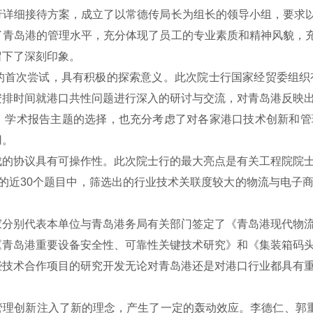
细接待方案，成立了以常德传局长为组长的领导小组，要求以"
青岛港的管理水平，充分体现了员工的专业素质和精神风貌，充
留下了深刻印象。
次尝试，具有积极的探索意义。此次院士行国家经贸委组织有
安排时间就港口共性问题进行深入的研讨与交流，对青岛港反映
；学术报告主题的选择，也充分考虑了对各家港口技术创新和管
用。
协议具有可操作性。此次院士行的最大亮点是有关工程院院士
的近30个题目中，筛选出的行业技术关联度较大的物流与电子
别代表本单位与青岛港务局有关部门签定了《青岛港现代物流
《青岛港重要设备安全性、可靠性关键技术研究》和《集装箱码
些技术合作项目的研究开发无论对青岛港还是对港口行业都具有
创新注入了新的理念，产生了一定的轰动效应。李德仁、郭重庆