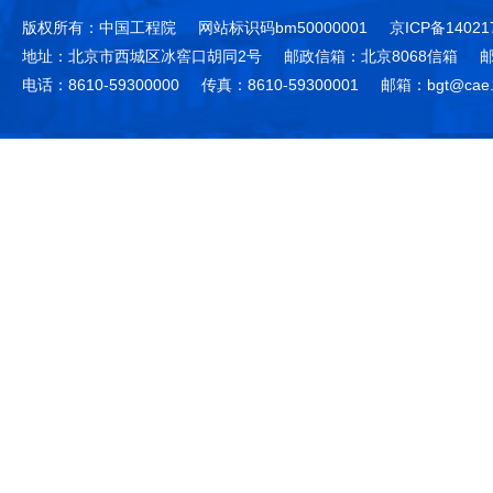
版权所有：中国工程院
网站标识码bm50000001
京ICP备14021
地址：北京市西城区冰窖口胡同2号
邮政信箱：北京8068信箱
邮
电话：8610-59300000
传真：8610-59300001
邮箱：bgt@cae.